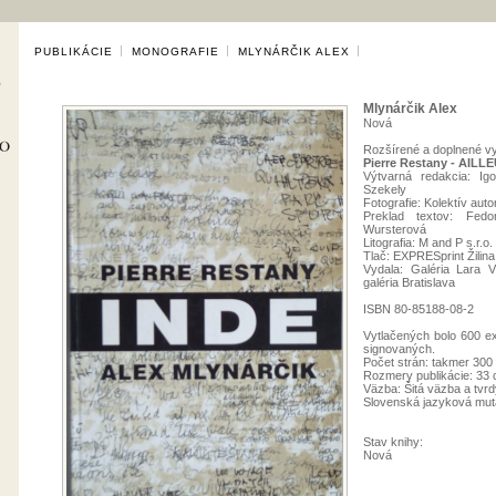
PUBLIKÁCIE
MONOGRAFIE
MLYNÁRČIK ALEX
Mlynárčik Alex
Nová
Rozšírené a doplnené vy
Pierre Restany - AILLE
Výtvarná redakcia: Ig
Szekely
Fotografie: Kolektív auto
Preklad textov: Fedo
Wursterová
Litografia: M and P s.r.o.
Tlač: EXPRESprint Žilina
Vydala: Galéria Lara 
galéria Bratislava
ISBN 80-85188-08-2
Vytlačených bolo 600 ex
signovaných.
Počet strán: takmer 300
Rozmery publikácie: 33
Väzba: Šitá väzba a tvrd
Slovenská jazyková mut
Stav knihy:
Nová