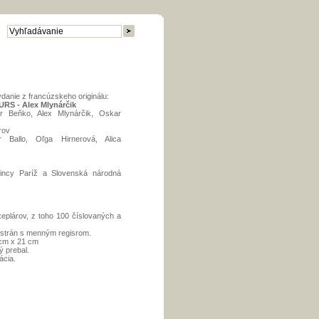
danie z francúzskeho originálu:
URS - Alex Mlynárčik
or Beňko, Alex Mlynárčik, Oskar
rov
r Ballo, Oľga Hirnerová, Alica
Vincy Paríž a Slovenská národná
eplárov, z toho 100 číslovaných a
 strán s menným regisrom.
 cm x 21 cm
ý prebal.
ácia.