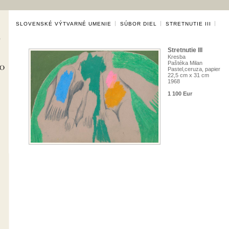
SLOVENSKÉ VÝTVARNÉ UMENIE
SÚBOR DIEL
STRETNUTIE III
Stretnutie III
Kresba
Paštéka Milan
Pastel,ceruza, papier
22,5 cm x 31 cm
1968
1 100 Eur