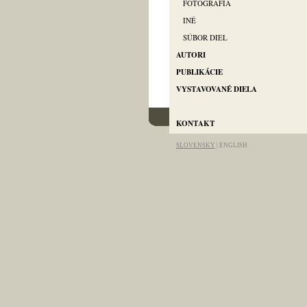
FOTOGRAFIA
INÉ
SÚBOR DIEL
AUTORI
PUBLIKÁCIE
VYSTAVOVANÉ DIELA
info@artgallery-pallas.com
KONTAKT
SLOVENSKY
|
ENGLISH