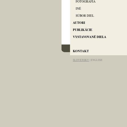
FOTOGRAFIA
INÉ
SÚBOR DIEL
AUTORI
PUBLIKÁCIE
VYSTAVOVANÉ DIELA
info@artgallery-pallas.com
KONTAKT
SLOVENSKY
|
ENGLISH