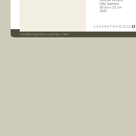
Hložník Vincent
Olej, lepenka
30 cm x 22 cm
1947
1
2
3
4
5
6
7
8
9
10
11
12
13
info@artgallery-pallas.com