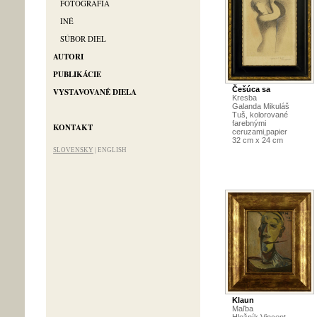
FOTOGRAFIA
INÉ
SÚBOR DIEL
AUTORI
PUBLIKÁCIE
Češúca sa
VYSTAVOVANÉ DIELA
Kresba
Galanda Mikuláš
Tuš, kolorované
farebnými
KONTAKT
ceruzami,papier
32 cm x 24 cm
SLOVENSKY
|
ENGLISH
Klaun
Maľba