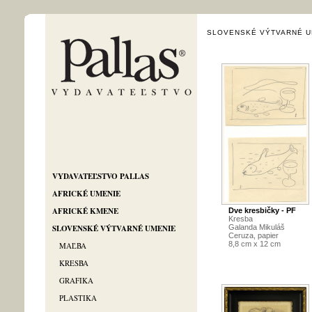
SLOVENSKÉ VÝTVARNÉ U
VYDAVATEĽSTVO PALLAS
AFRICKÉ UMENIE
AFRICKÉ KMENE
Dve kresbičky - PF
Kresba
SLOVENSKÉ VÝTVARNÉ UMENIE
Galanda Mikuláš
Ceruza, papier
8,8 cm x 12 cm
MAĽBA
KRESBA
GRAFIKA
PLASTIKA